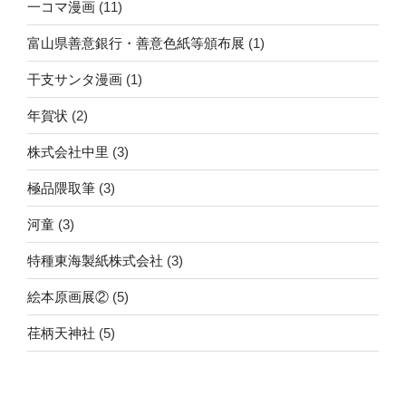
一コマ漫画
(11)
富山県善意銀行・善意色紙等頒布展
(1)
干支サンタ漫画
(1)
年賀状
(2)
株式会社中里
(3)
極品隈取筆
(3)
河童
(3)
特種東海製紙株式会社
(3)
絵本原画展②
(5)
荏柄天神社
(5)