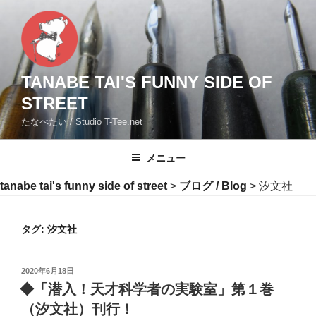
コ
ン
テ
ン
ツ
TANABE TAI'S FUNNY SIDE OF
へ
STREET
ス
たなべたい / Studio T-Tee.net
キ
ッ
メニュー
プ
tanabe tai's funny side of street
>
ブログ / Blog
>
汐文社
タグ:
汐文社
投
2020年6月18日
稿
◆「潜入！天才科学者の実験室」第１巻
日:
（汐文社）刊行！