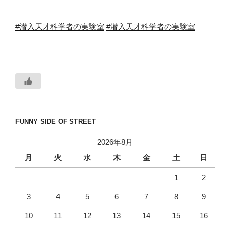
#
潜入天才科学者の実験室
#潜入天才科学者の実験室
FUNNY SIDE OF STREET
2026年8月
月
火
水
木
金
土
日
1
2
3
4
5
6
7
8
9
10
11
12
13
14
15
16