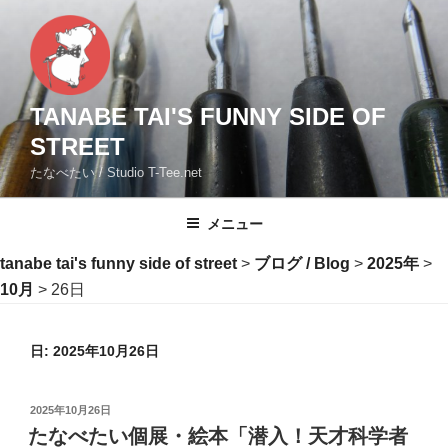
コ
ン
テ
ン
ツ
TANABE TAI'S FUNNY SIDE OF
へ
STREET
ス
たなべたい / Studio T-Tee.net
キ
ッ
メニュー
プ
tanabe tai's funny side of street
>
ブログ / Blog
>
2025年
>
10月
>
26日
日:
2025年10月26日
投
2025年10月26日
稿
たなべたい個展・絵本「潜入！天才科学者
日: