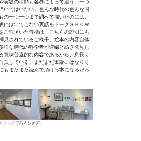
や実験の種類も各巻によって違う。一つ
描いてはいない。色んな時代の色んな国
もの一つ一つまで調べて描いたのには、
表には出てこない裏話をトークＳＨＯＷ
をご覧頂いた皆様は、こちらの説明にも
拝見されているご様子。絵本の内容自体
多様な時代の科学者が連綿と紡ぎ発見し
る意味普遍的な内容であるから、息長く
自負している。まだまだ重版にはなりそ
にもまだまだ読んで頂ける本になるだろ
クリックで拡大します）