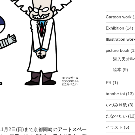
Cartoon work
(
Exhibition
(14)
Illustration wor
picture book
(1
潜入天才科
絵本
(9)
PR
(1)
tanabe tai
(13)
いづみＮ紙
(3)
たなべたい
(12
イラスト
(5)
11月2日(日)まで京都岡崎の
ア
ートスペー