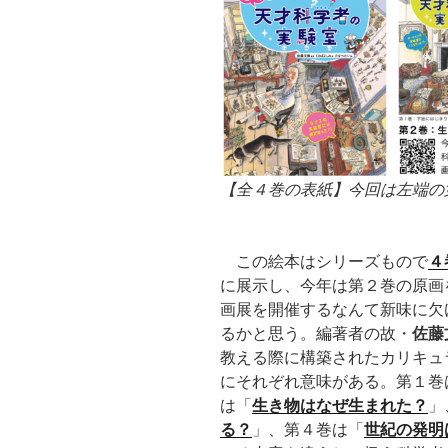
【全４巻の表紙】今回は左端の
この絵本はシリーズもので
４
に展示し、今年は第２巻の原画
画展を開催するなんて新味に欠
るかと思う。編著者の故・
佐藤
教える際に構築されたカリキュ
にそれぞれ意味がある。第１巻
は「
生き物はなぜ生まれた？
」
る？
」、第４巻は「
世紀の発明