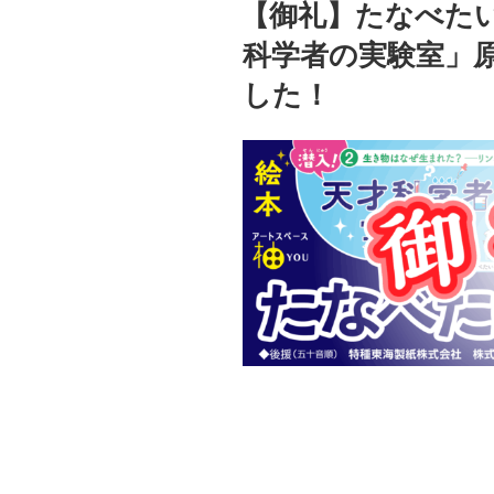
稿
【御礼】たなべた
日:
科学者の実験室」
した！