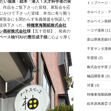
たい個展・絵本「潜入！天才科学者の実
トップページ
。作品をご覧下さった皆様、展覧会を応
ホルベイン・
気にかけて下さった皆様、本当に有り難う
展覧会にも関わらず名義後援を快諾して
ホルベイン画
提供下さった、
特種東海製紙株式会社
一コマ漫画
(11
ン画材株式会社
様
【五十音順】、発表の
ペース柚YOUの豊田成子様
に心より厚く
富山県善意銀
干支サンタ漫
年賀状
(2)
株式会社中里
(
極品隈取筆
(3)
河童
(3)
特種東海製紙
絵本原画展②
(