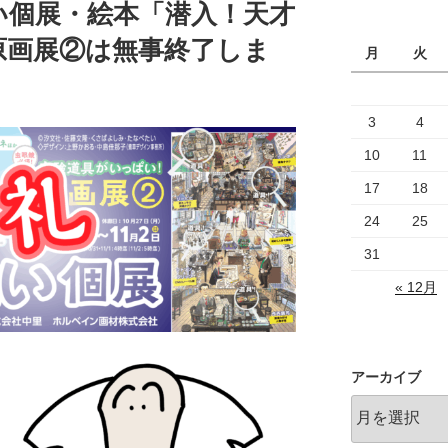
い個展・絵本「潜入！天才
原画展②は無事終了しま
月
火
3
4
10
11
17
18
24
25
31
« 12月
アーカイブ