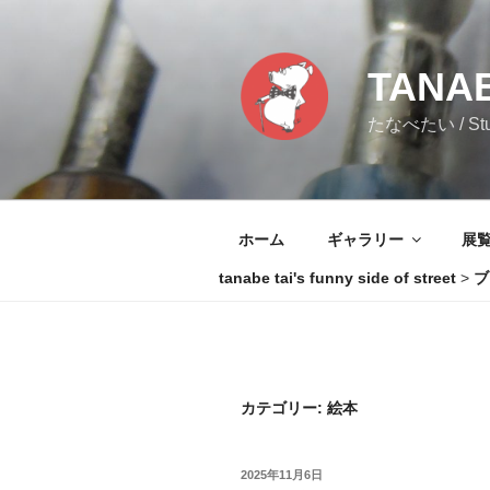
コ
ン
テ
TANAB
ン
ツ
たなべたい / Stud
へ
ス
キ
ッ
ホーム
ギャラリー
展
プ
tanabe tai's funny side of street
>
ブ
カテゴリー:
絵本
投
2025年11月6日