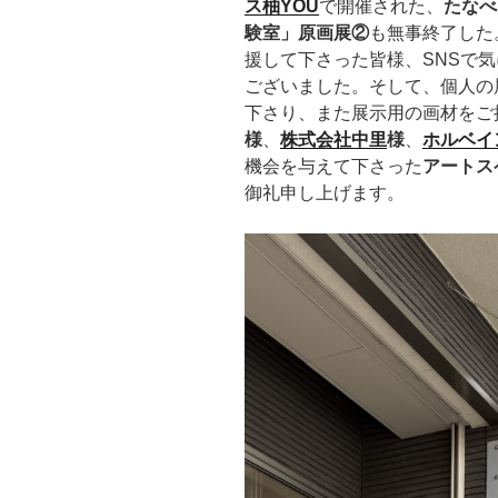
ス柚YO
U
で開催された、
たなべ
験室」原画展②
も無事終了した
援して下さった皆様、SNSで
ございました。そして、個人の
下さり、また展示用の画材をご
様
、
株式会社中里
様
、
ホルベイ
機会を与えて下さった
アートス
御礼申し上げます。