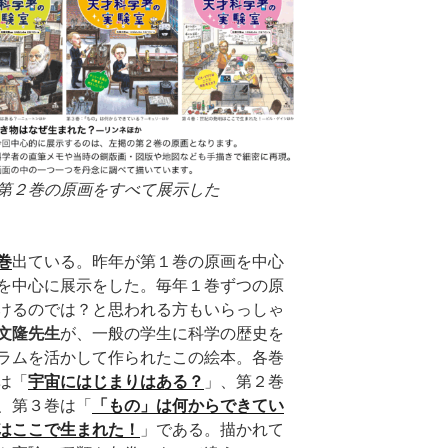
第２巻の原画をすべて展示した
巻
出ている。昨年が第１巻の原画を中心
を中心に展示をした。毎年１巻ずつの原
けるのでは？と思われる方もいらっしゃ
文隆先生
が、一般の学生に科学の歴史を
ラムを活かして作られたこの絵本。各巻
は「
宇宙にはじまりはある？
」、第２巻
、第３巻は「
「もの」は何からできてい
はここで生まれた！
」である。描かれて