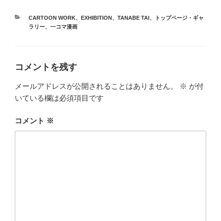
カ
CARTOON WORK
、
EXHIBITION
、
TANABE TAI
、
トップページ・ギャ
テ
ラリー
、
一コマ漫画
ゴ
リ
ー
コメントを残す
メールアドレスが公開されることはありません。
※
が付
いている欄は必須項目です
コメント
※