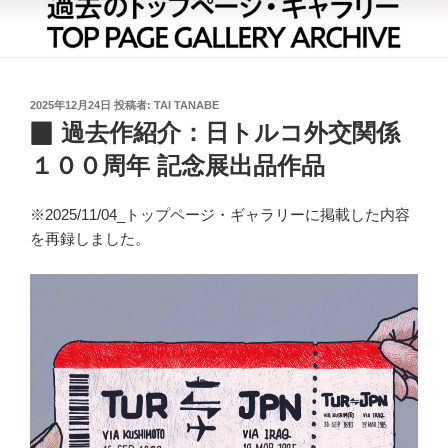
投
2025年12月24日
投稿者:
TAI TANABE
稿
▉ 過去作紹介：日トルコ外交関係
日:
１００周年 記念展出品作品
※2025/11/04_トップページ・ギャラリーに掲載した内容
を再録しました。