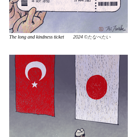
The long and kindness ticket
2024 ©たなべたい