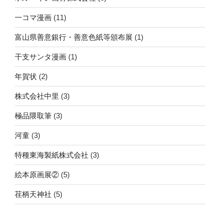
一コマ漫画
(11)
富山県善意銀行・善意色紙等頒布展
(1)
干支サンタ漫画
(1)
年賀状
(2)
株式会社中里
(3)
極品隈取筆
(3)
河童
(3)
特種東海製紙株式会社
(3)
絵本原画展②
(5)
荏柄天神社
(5)