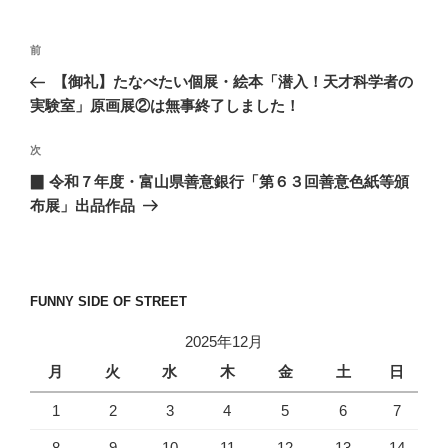
投
前
前
稿
の
【御礼】たなべたい個展・絵本「潜入！天才科学者の
ナ
投
実験室」原画展②は無事終了しました！
ビ
稿
ゲ
次
次
の
ー
▉ 令和７年度・富山県善意銀行「第６３回善意色紙等頒
投
シ
布展」出品作品
稿
ョ
ン
FUNNY SIDE OF STREET
2025年12月
月
火
水
木
金
土
日
1
2
3
4
5
6
7
8
9
10
11
12
13
14