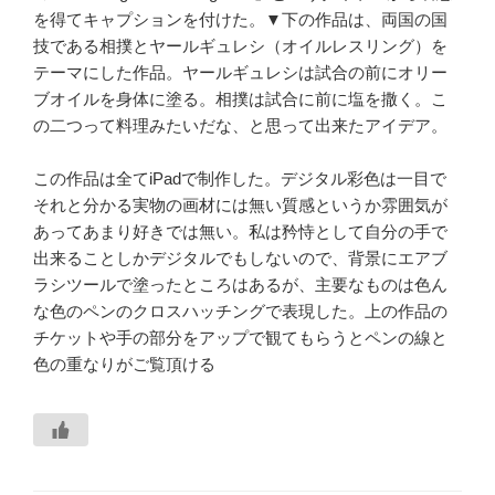
を得てキャプションを付けた。▼下の作品は、両国の国
技である相撲とヤールギュレシ（オイルレスリング）を
テーマにした作品。ヤールギュレシは試合の前にオリー
ブオイルを身体に塗る。相撲は試合に前に塩を撒く。こ
の二つって料理みたいだな、と思って出来たアイデア。
この作品は全てiPadで制作した。デジタル彩色は一目で
それと分かる実物の画材には無い質感というか雰囲気が
あってあまり好きでは無い。私は矜恃として自分の手で
出来ることしかデジタルでもしないので、背景にエアブ
ラシツールで塗ったところはあるが、主要なものは色ん
な色のペンのクロスハッチングで表現した。上の作品の
チケットや手の部分をアップで観てもらうとペンの線と
色の重なりがご覧頂ける