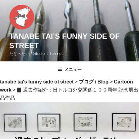
コ
ン
テ
ン
ツ
TANABE TAI'S FUNNY SIDE OF
へ
STREET
ス
たなべたい / Studio T-Tee.net
キ
ッ
メニュー
プ
tanabe tai's funny side of street
>
ブログ / Blog
>
Cartoon
work
>
▉ 過去作紹介：日トルコ外交関係１００周年 記念展出
品作品