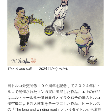
The oil and salt 2024 ©たなべたい
日トルコ外交関係１００周年を記念して２０２４年にト
ルコで開催されたマンガ展に出展した作品。▲上の作品
はエルトゥールル号遭難事件とイラク戦争の際のトルコ
航空機による邦人救出をテーマにした作品。ビートルズ
の「The long and winding road」というタイトルから着想